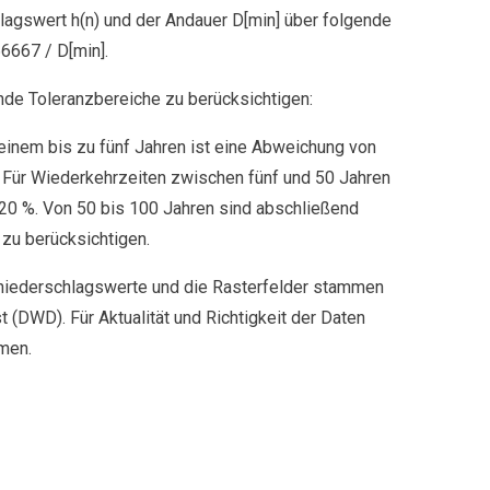
Dann schauen Sie sich doch mal die neue REST-API für den
swert h(n) und der Andauer D[min] über folgende
automatisierbaren Abruf an.
6667 / D[min].
de Toleranzbereiche zu berücksichtigen:
Weitere Infos
einem bis zu fünf Jahren ist eine Abweichung von
Für Wiederkehrzeiten zwischen fünf und 50 Jahren
0 %. Von 50 bis 100 Jahren sind abschließend
u berücksichtigen.
ederschlagswerte und die Rasterfelder stammen
DWD). Für Aktualität und Richtigkeit der Daten
en.