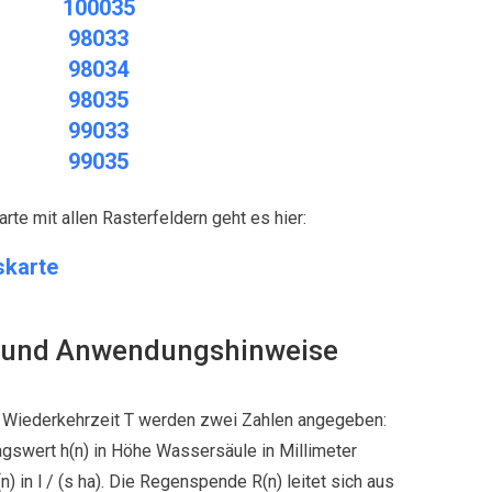
100035
98033
98034
98035
99033
99035
te mit allen Rasterfeldern geht es hier:
karte
 und Anwendungshinweise
Neue REST-API für den Abruf vo
KOSTRA-Daten
 Wiederkehrzeit T werden zwei Zahlen angegeben:
wert h(n) in Höhe Wassersäule in Millimeter
Sie haben eine Anwendung, in der Sie die Starkregendaten aus
KOSTRA-DWD-2020 einbinden möchten?
n l / (s ha). Die Regenspende R(n) leitet sich aus