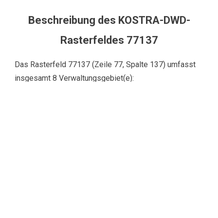
Beschreibung des KOSTRA-DWD-
Rasterfeldes 77137
Das Rasterfeld 77137 (Zeile 77, Spalte 137) umfasst
insgesamt 8 Verwaltungsgebiet(e):
Gemeinde Blomesche Wildnis (Schleswig-
Holstein)
Gemeinde Borsfleth (Schleswig-Holstein)
Gemeinde Elskop (Schleswig-Holstein)
Gemeinde Grevenkop (Schleswig-Holstein)
Gemeinde Krempdorf (Schleswig-Holstein)
Gemeinde Sommerland (Schleswig-Holstein)
Gemeinde Süderau (Schleswig-Holstein)
Stadt Krempe (Schleswig-Holstein)