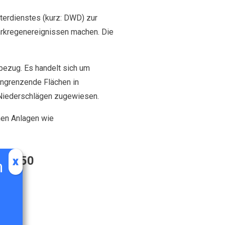
erdienstes (kurz: DWD) zur
arkregenereignissen machen. Die
ezug. Es handelt sich um
angrenzende Flächen in
 Niederschlägen zugewiesen.
hen Anlagen wie
219150
x
n