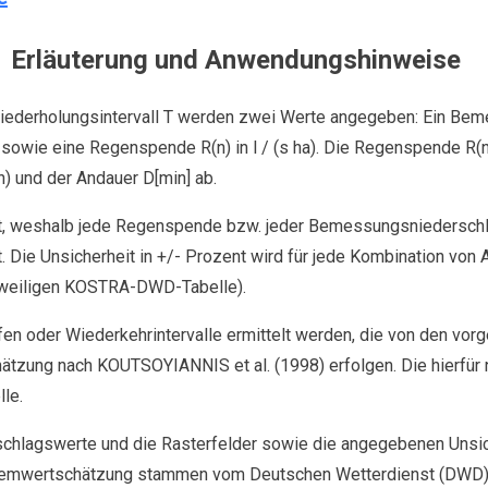
Erläuterung und Anwendungshinweise
Wiederholungsintervall T werden zwei Werte angegeben: Ein Be
sowie eine Regenspende R(n) in l / (s ha). Die Regenspende R(n
 und der Andauer D[min] ab.
elt, weshalb jede Regenspende bzw. jeder Bemessungsniederschl
. Die Unsicherheit in +/- Prozent wird für jede Kombination von A
eweiligen KOSTRA-DWD-Tabelle).
fen oder Wiederkehrintervalle ermittelt werden, die von den vo
ätzung nach KOUTSOYIANNIS et al. (1998) erfolgen. Die hierfür
lle.
hlagswerte und die Rasterfelder sowie die angegebenen Unsich
remwertschätzung stammen vom Deutschen Wetterdienst (DWD). Fü