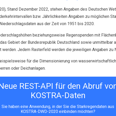
20), Stand Dezember 2022, stehen Angaben des Deutschen Wett
erkehrintervallen bzw. Jährlichkeiten Angaben zu möglichen St
Niederschlagsdaten aus der Zeit von 1951 bis 2020.
iederschlagshöhen beziehungsweise Regenspenden mit Flächenb
 das Gebiet der Bundesrepublik Deutschland sowie unmittelbar 
ilt werden. Jedem Rasterfeld werden die jeweiligen Angaben zu
eispielsweise für die Dimensionierung von wasserwirtschaftlic
erren oder Deichanlagen.
eibung des KOSTRA-DWD-Rasterfeldes 
Neue REST-API für den Abruf vo
KOSTRA-Daten
 Spalte 150) umfasst insgesamt 1 Verwaltungsgebiet(e):
Sie haben eine Anwendung, in der Sie die Starkregendaten aus
Gemeinde Bad Hindelang (Bayern)
KOSTRA-DWD-2020 einbinden möchten?