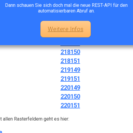
ieren das Rasterfeld:
Dann schauen Sie sich doch mal die neue REST-API für den
automatisierbaren Abruf an.
87541
Weitere Infos
elder lauten:
218149
218150
218151
219149
219151
220149
220150
220151
t allen Rasterfeldern geht es hier:
e