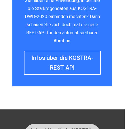
Sie haben eine Anwendung, in der Sie
die Starkregendaten aus KOSTRA-
DWD-2020 einbinden möchten? Dann
schauen Sie sich doch mal die neue
REST-API für den automatisierbaren
Abruf an.
Infos über die KOSTRA-
REST-API