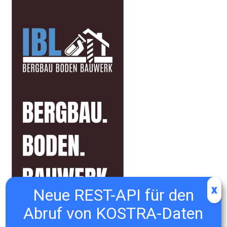
x
Neue REST-API für den
Abruf von KOSTRA-Daten